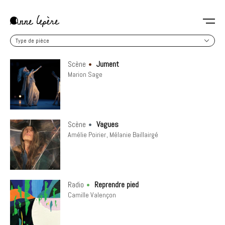
Aller
au
contenu
Anne
principal
Type
Lepère
de
pièce
Scène
Jument
Marion Sage
Scène
Vagues
Amélie Poirier
Mélanie Baillairgé
Radio
Reprendre pied
Camille Valençon