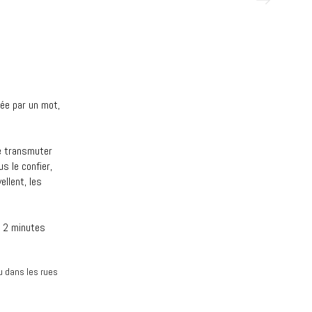
ée par un mot,
le transmuter
s le confier,
ellent, les
e 2 minutes
u dans les rues