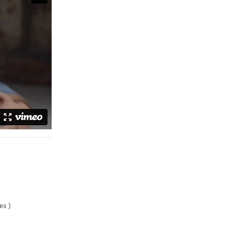
ues
)