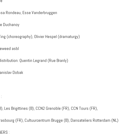
re
lissa Rondeau, Esse Vanderbruggen
ie Duchanoy
Ying (choreography), Olivier Hespel (dramaturgy)
leweed asbl
istribution: Quentin Legrand (Rue Branly)
tanislav Dobak
 :
), Les Brigittines (B), CCN2 Grenoble (FR), CCN Tours (FR),
asbourg (FR), Cultuurcentrum Brugge (B), Dansateliers Rotterdam (NL)
NERS :