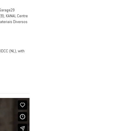
 Garage29
(B), KANAL Centre
ateriais Diversos
RIDCC (NL), with