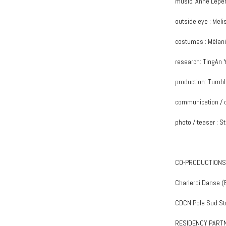
music: Anne Lepè
outside eye : Me
costumes : Mélan
research: TingAn 
production: Tumb
communication / d
photo / teaser : S
CO-PRODUCTIONS
Charleroi Danse (B
CDCN Pole Sud Str
RESIDENCY PART