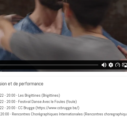
sion et de performance
22 - 20:00
- Les Brigittines (
Brigittines
)
22 - 20:00
- Festival Danse Avec le Foules (
foule
)
22 - 20:00
- CC Brugge (
https://www.ccbrugge.be/
)
 20:00
- Rencontres Chorégraphiques Internationales (
Rencontres choregraphiq