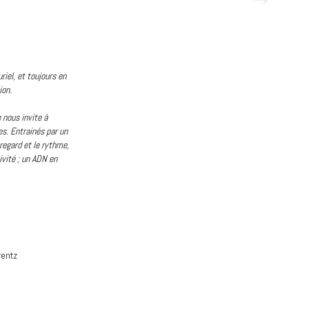
riel, et toujours en
ion.
 nous invite à
es. Entrainés par un
regard et le rythme,
ivité ; un ADN en
rentz