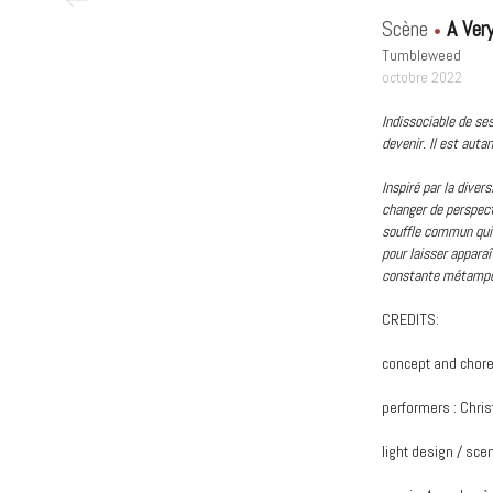
Scène
A Ver
Tumbleweed
octobre 2022
Indissociable de ses
devenir. Il est aut
Inspiré par la diver
changer de perspecti
souffle commun qui 
pour laisser appara
constante métamp
CREDITS:
concept and chore
performers : Chris
light design / sc