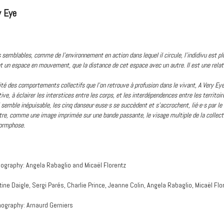
y Eye
 semblables, comme de l'environnement en action dans lequel il circule, l'indidivu est plu
ant un espace en mouvement, que la distance de cet espace avec un autre. Il est une relat
sité des comportements collectifs que l'on retrouve à profusion dans le vivant, A Very Eye
ve, à éclairer les interstices entre les corps, et les interdépendences entre les territoir
semble inépuisable, les cinq danseur·euse·s se succèdent et s'accrochent, lié·e·s par le 
ître, comme une image imprimée sur une bande passante, le visage multiple de la collect
ormphose.
ography: Angela Rabaglio and Micaël Florentz
tine Daigle, Sergi Parés, Charlie Prince, Jeanne Colin, Angela Rabaglio, Micaël Flo
enography: Arnaurd Gerniers