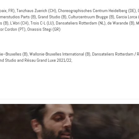
aix, FR), Tanzhaus Zuerich (CH), Choreographisches Centrum Heidelberg (DE),
merstudios Parts (B), Grand Studio (B), Culturcentruum Brugge (B), Garcia Lorca 
(B), L’Abri (CH), Trois C-L (LU), Dansateliers Rotterdam (NL), de Warande (B), M
tor Cordon (PT), Onassis Stegi (GR)
e–Bruxelles (B), Wallonie-Bruxelles International (B), Dansateliers Rotterdam / 
and Studio and Résau Grand Luxe 2021/22,