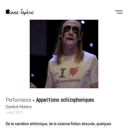
Aller
au
contenu
Anne
principal
Lepère
Performance
Apparitions schizophoniques
Diederik Peeters
juillet 2020
De la narration alchimique, de la science-fiction absurde, quelques