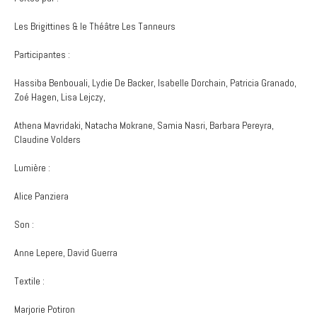
Les Brigittines & le Théâtre Les Tanneurs
Participantes :
Hassiba Benbouali, Lydie De Backer, Isabelle Dorchain, Patricia Granado,
Zoé Hagen, Lisa Lejczy,
Athena Mavridaki, Natacha Mokrane, Samia Nasri, Barbara Pereyra,
Claudine Volders
Lumière :
Alice Panziera
Son :
Anne Lepere, David Guerra
Textile :
Marjorie Potiron