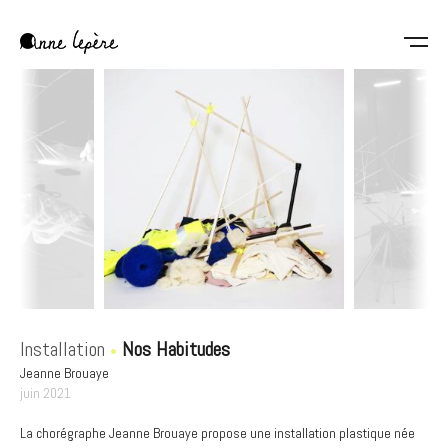
Aller
au
contenu
Anne
principal
Lepère
Installation
Nos Habitudes
Jeanne Brouaye
juin 2021
La chorégraphe Jeanne Brouaye propose une installation plastique née