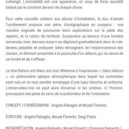
inchangé. L’immobilité est une apparence, un coup de force aussitôt
balayé par le constant devenir de chaque chose.
Pour cette nouvelle création aux allures d’installation, le duo d’artiste
Tumbleweed propose une pièce chorégraphique en suspens ; une
manière originale de poursuivre leurs explorations sur la perte des
repères, et la notion de territoire. Suspendus au-dessus d’une lumière
renversée, trois danseur·euse·s se déploient graduellement dans le vide,
devenu palpable et ondoyant. Ielles témoignent de l’impermanence des
choses, et dérivent ensemble à la poursuite d’un ailleurs,qui ne cesse de
se fondre et de s’effacer.
Le titre Dehors est blanc est une référence à l’expression « blanc dehors
», un phénomène optique atmosphérique dans lequel les contrastes
sont nuls et où tout semble enveloppé d’une lueur blanche et uniforme.
L’observateur·rice ne peut alors discerner ni les ombres, ni l’horizon,
provoquant une perte du sens de la profondeur et de l’orientation.
CONCEPT / CHORÉGRAPHIE : Angela Rabaglio et Micaël Florentz
ÉCRITURE : Angela Rabaglio, Micaël Florentz, Sergi Parés
INTERPRÉTATION : Angela Rabaglio, Micaël Florentz, Florencia Demestri /