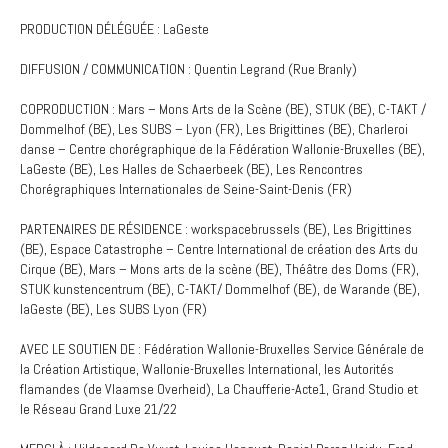
PRODUCTION DÉLÉGUÉE : LaGeste
DIFFUSION / COMMUNICATION : Quentin Legrand (Rue Branly)
COPRODUCTION : Mars – Mons Arts de la Scène (BE), STUK (BE), C-TAKT /
Dommelhof (BE), Les SUBS – Lyon (FR), Les Brigittines (BE), Charleroi
danse – Centre chorégraphique de la Fédération Wallonie-Bruxelles (BE),
LaGeste (BE), Les Halles de Schaerbeek (BE), Les Rencontres
Chorégraphiques Internationales de Seine-Saint-Denis (FR)
PARTENAIRES DE RÉSIDENCE : workspacebrussels (BE), Les Brigittines
(BE), Espace Catastrophe – Centre International de création des Arts du
Cirque (BE), Mars – Mons arts de la scène (BE), Théâtre des Doms (FR),
STUK kunstencentrum (BE), C-TAKT/ Dommelhof (BE), de Warande (BE),
laGeste (BE), Les SUBS Lyon (FR)
AVEC LE SOUTIEN DE : Fédération Wallonie-Bruxelles Service Générale de
la Création Artistique, Wallonie-Bruxelles International, les Autorités
flamandes (de Vlaamse Overheid), La Chaufferie-Acte1, Grand Studio et
le Réseau Grand Luxe 21/22