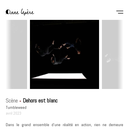
Aller
au
contenu
Anne
principal
Lepère
Scène
Dehors est blanc
Tumbleweed
avril 2023
Dans le grand ensemble d’une réalité en action, rien ne demeure