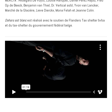
MERCI À : Hildegard De Vuyst, Louise Hanquet, Daniel Perez Hajdu, Fred
Op de Beeck, Benjamin van Thiel, Dr. Vertical asbl, Yvon van Lancker,
Marché de la Glacière, Lieve Dierckx, Mona Felah et Jeanne Colin.
Dehors est blanc
est réalisé avec le soutien de Flanders Tax shelter bvba
et du tax-shelter du gouvernement fédéral belge.