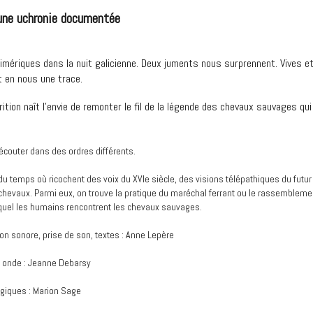
 une uchronie documentée
himériques dans la nuit galicienne. Deux juments nous surprennent. Vives e
t en nous une trace.
ition naît l’envie de remonter le fil de la légende des chevaux sauvages qui
écouter dans des ordres différents.
du temps où ricochent des voix du XVIe siècle, des visions télépathiques du futur 
chevaux. Parmi eux, on trouve la pratique du maréchal ferrant ou le rassemblem
quel les humains rencontrent les chevaux sauvages.
ion sonore, prise de son, textes : Anne Lepère
 onde : Jeanne Debarsy
giques : Marion Sage