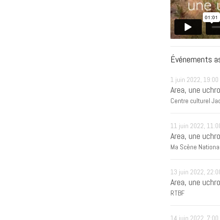
Événements a
1 juin 2022, 19:00
Area, une uchr
Centre culturel J
11 juin 2022, 11:0
Area, une uchr
Ma Scène National
13 juin 2022, 22:0
Area, une uchr
RTBF
14 juin 2022, 7:00