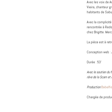
Avec les voix de A
Vieira, chanteur g
habitants de Sab
Avec la complicit
rencontrée à Redo
chez Brigitte. Mer
La pièce est à retr
Conception web :
Durée : 53’
Avec le soutien du f
rêve de la Scam et d
Production
Babelfi
Chargée de produc