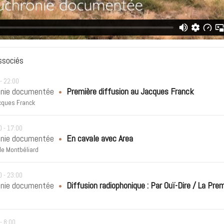
ssociés
-
22:00
onie documentée
Première diffusion au Jacques Franck
acques Franck
0
-
17:00
onie documentée
En cavale avec Area
e Montbéliard
0
-
23:00
onie documentée
Diffusion radiophonique : Par Ouï-Dire / La Pre
-
8:00