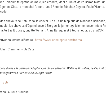
nne Thibault, télépathe animale, les enfants, Maëlle Lùa et Malva Barros Mathurin
régorien, Sète, le maréchal ferrant, José Antonio Sánchez Orgeira, Paulo Vicente,
ucedo.
é des chevaux de Sabucedo, le cheval Lùa du club hippique de Mondariz-Balnéario,
ndela, les chevaux d’équireliance à Bierges, la jument galicienne rencontrée à F
ci à Aurélie Brousse, Brigitte Wynant, Anne Baraquin et à toute l’équipe de l’ACSR.
ouver en lecture aléatoire :
https://www.annelepere.net/fr/area
 Julien Clemmen – Be Capy
onds d'aide à la création radiophonique de la Fédération Wallonie Bruxelles, de l'acsr et d
u dispositif La Culture avec la Copie Privée
sh asbl
tion : Aurélie Brousse