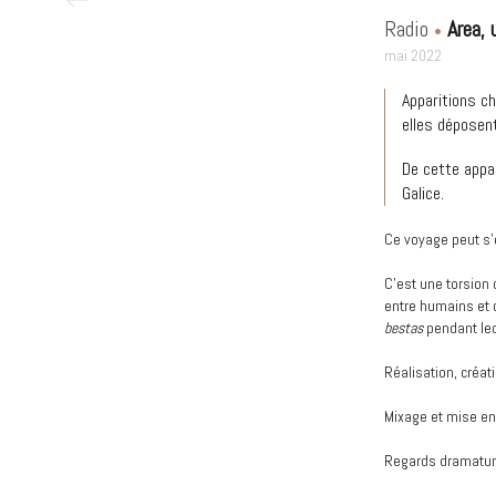
Radio
Area,
mai 2022
Apparitions c
elles déposen
De cette appar
Galice.
Ce voyage peut s’
C’est une torsion 
entre humains et 
bestas
pendant le
Réalisation, créat
Mixage et mise en
Regards dramatur