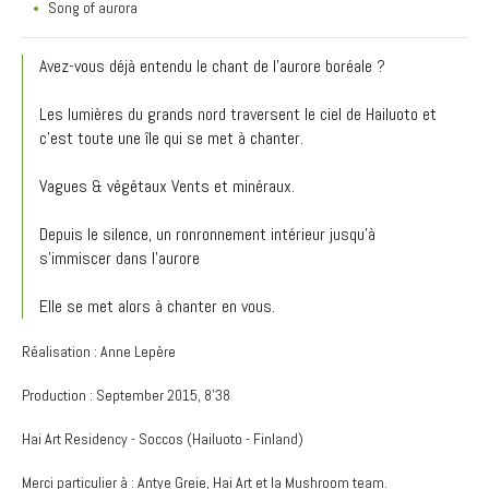
Song of aurora
Avez-vous déjà entendu le chant de l'aurore boréale ?
Les lumières du grands nord traversent le ciel de Hailuoto et
c'est toute une île qui se met à chanter.
Vagues & végétaux Vents et minéraux.
Depuis le silence, un ronronnement intérieur jusqu'à
s'immiscer dans l'aurore
Elle se met alors à chanter en vous.
Réalisation : Anne Lepère
Production : September 2015, 8'38
Hai Art Residency - Soccos (Hailuoto - Finland)
Merci particulier à : Antye Greie, Hai Art et la Mushroom team.