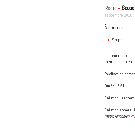
Radio
Scope
septembre 2016
À l'écoute
Scope
Les contours d'un
métro londonien...
Réalisation et tex
Durée : 7'51
Création : septem
Création sonore ré
métro londonien.
ww