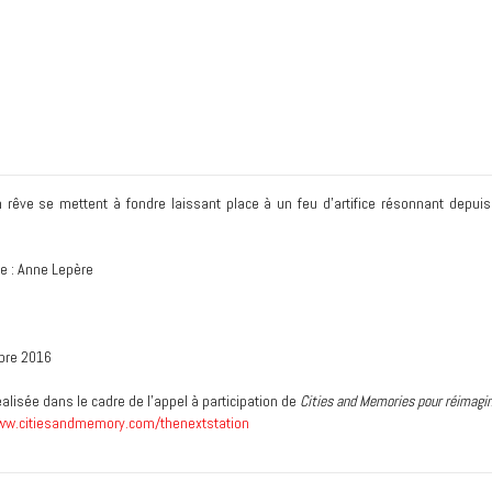
 rêve se mettent à fondre laissant place à un feu d'artifice résonnant depuis
te : Anne Lepère
bre 2016
alisée dans le cadre de l'appel à participation de
Cities and Memories pour réimagin
w.citiesandmemory.com/thenextstation