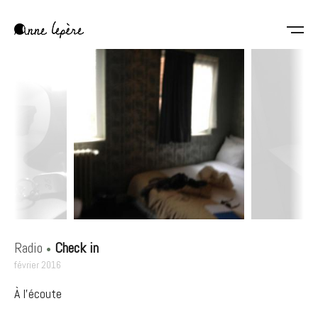
Aller
au
contenu
Anne
principal
Lepère
Radio
Check in
février 2016
À l'écoute