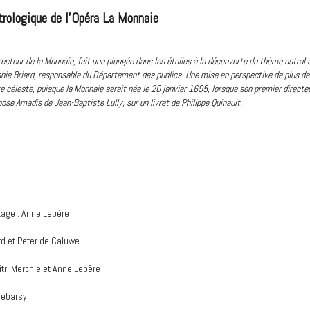
trologique de l'Opéra La Monnaie
ecteur de la Monnaie, fait une plongée dans les étoiles à la découverte du thème astral de
e Briard, responsable du Département des publics. Une mise en perspective de plus de 
e céleste, puisque la Monnaie serait née le 20 janvier 1695, lorsque son premier directe
ose Amadis de Jean-Baptiste Lully, sur un livret de Philippe Quinault.
tage : Anne Lepère
rd et Peter de Caluwe
itri Merchie et Anne Lepère
Debarsy