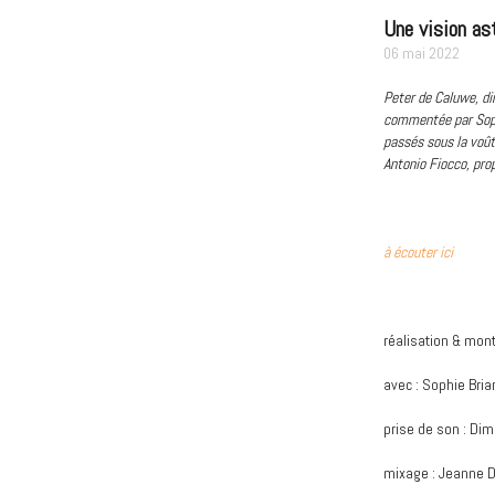
Une vision as
06 mai 2022
Peter de Caluwe, dir
commentée par Sophi
passés sous la voût
Antonio Fiocco, prop
à écouter ici
réalisation & mon
avec : Sophie Bria
prise de son : Dim
mixage : Jeanne 