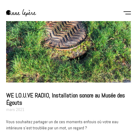
Aller
au
contenu
Anne
principal
Lepère
WE LO.U.VE RADIO, Installation sonore au Musée des
Égouts
mars 2021
Vous souhaitez partager un de ces moments enfouis où votre eau
intérieure s’est troublée par un mot, un regard ?