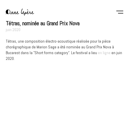
Aller
au
contenu
Anne
principal
Tétras, nominée au Grand Prix Nova
Lepère
juin 2020
Tétras, une composition électro-acoustique réalisée pour la pièce
chorégraphique de Marion Sage a été nominée au Grand Prix Nova à
Bucarest dans la "Short forms category". Le festival a lieu
en ligne
en juin
2020.