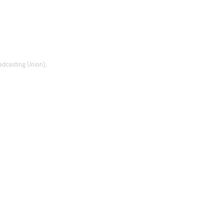
adcasting Union)
.