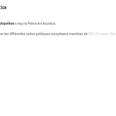
tica
utopoïèse
a reçu la Palma Ars Acustica.
 par les différentes radios publiques européeens membres de
EBU (European Bro