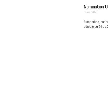
Nomination UK
mars 2020
Autopoïèse, est s
déroule du 24 au 