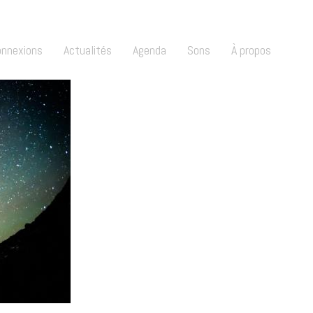
onnexions
Actualités
Agenda
Sons
À propos