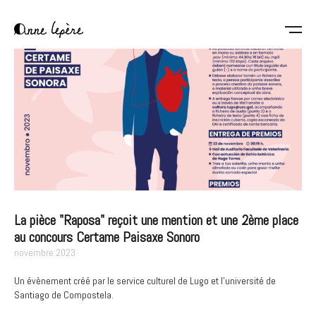
Aller
au
contenu
Anne
principal
Lepère
La pièce "Raposa" reçoit une mention et une 2ème place
au concours Certame Paisaxe Sonoro
novembre 2023
Un évènement créé par le service culturel de Lugo et l'université de
Santiago de Compostela.