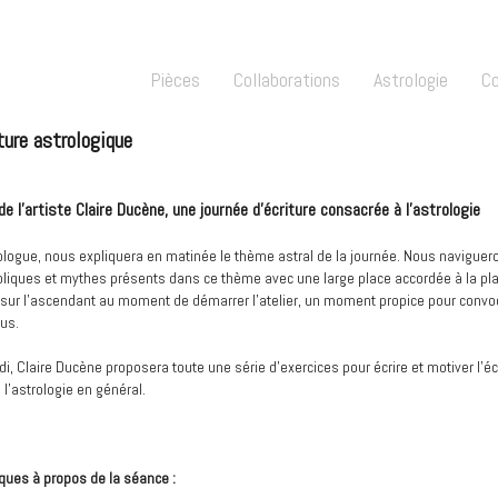
Pièces
Collaborations
Astrologie
C
ture astrologique
 de l'artiste Claire Ducène, une journée d'écriture consacrée à l’astrologie
ologue, nous expliquera en matinée le thème astral de la journée. Nous navigue
liques et mythes présents dans ce thème avec une large place accordée à la pl
sur l’ascendant au moment de démarrer l’atelier, un moment propice pour convoq
us.
di, Claire Ducène proposera toute une série d’exercices pour écrire et motiver l’éc
 l'astrologie en général.
iques à propos de la séance :