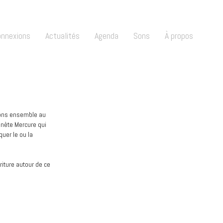
onnexions
Actualités
Agenda
Sons
À propos
rons ensemble au
anète Mercure qui
uer le ou la
riture autour de ce