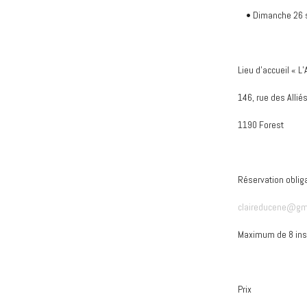
• Dimanche 26 s
Lieu d’accueil « L
146, rue des Allié
1190 Forest
Réservation obliga
claireducene@gm
Maximum de 8 ins
Prix