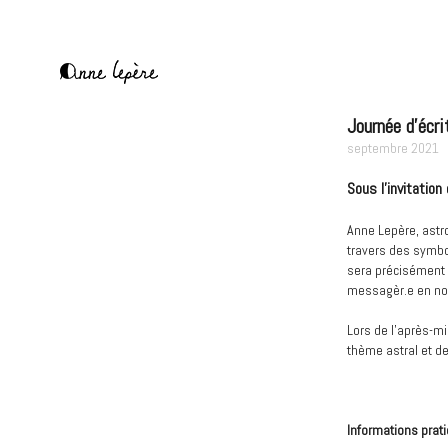
Aller
au
contenu
principal
Anne
Lepère
Journée d'écri
septembre 2021
Sous l'invitation
Anne Lepère, astr
travers des symbo
sera précisément 
messagèr.e en no
Lors de l’après-mi
thème astral et de
Informations prat