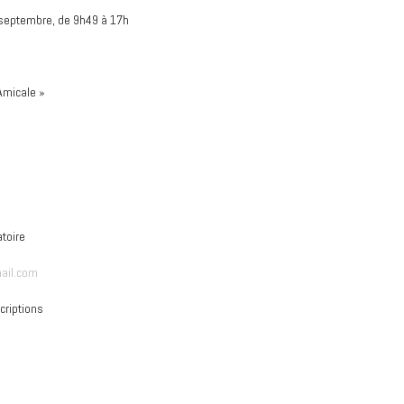
eptembre, de 9h49 à 17h
’Amicale »
s
toire
ail.com
criptions