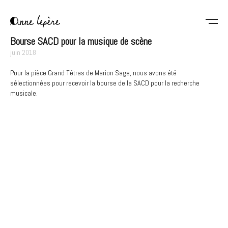
Aller
au
contenu
Anne
principal
Bourse SACD pour la musique de scène
Lepère
juin 2018
Pour la pièce Grand Tétras de Marion Sage, nous avons été
sélectionnées pour recevoir la bourse de la SACD pour la recherche
musicale.