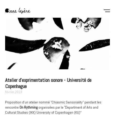
Aller
au
contenu
Anne
principal
Lepère
Atelier d'exprimentation sonore - Université de
Copenhague
février 2019
Proposition d'un atelier nommé "Chiasmic Sensoriality" pendant les
rencontre
On Rythming
organisées par le "Department of Arts and
Cultural Studies (IKK) University of Copenhagen (KU)"