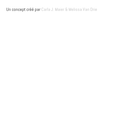
Un concept créé par
Carla J. Maier
& Melissa Van Drie